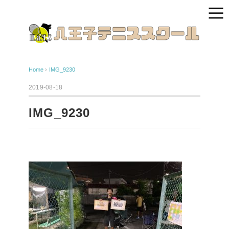
Home
›
IMG_9230
2019-08-18
IMG_9230