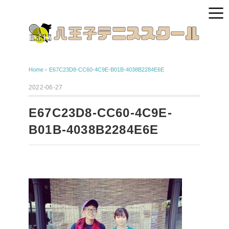
Home
›
E67C23D8-CC60-4C9E-B01B-4038B2284E6E
2022-06-27
E67C23D8-CC60-4C9E-
B01B-4038B2284E6E