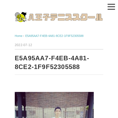
Home
›
E5A95AA7-F4EB-4A81-8CE2-1F9F52305588
2022-07-12
E5A95AA7-F4EB-4A81-
8CE2-1F9F52305588