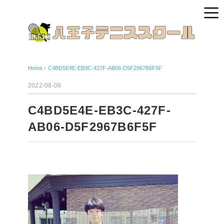
Home
›
C4BD5E4E-EB3C-427F-AB06-D5F2967B6F5F
2022-08-08
C4BD5E4E-EB3C-427F-
AB06-D5F2967B6F5F