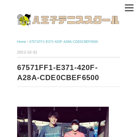
Home
›
67571FF1-E371-420F-A28A-CDE0CBEF6500
2022-10-31
67571FF1-E371-420F-
A28A-CDE0CBEF6500