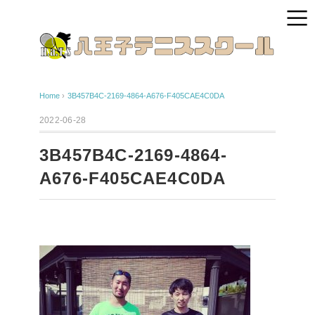
Home
›
3B457B4C-2169-4864-A676-F405CAE4C0DA
2022-06-28
3B457B4C-2169-4864-
A676-F405CAE4C0DA